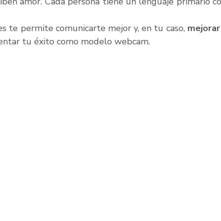
iben amor. Cada persona tiene un lenguaje primario con
s te permite comunicarte mejor y, en tu caso, 
mejorar 
entar tu éxito como modelo webcam.