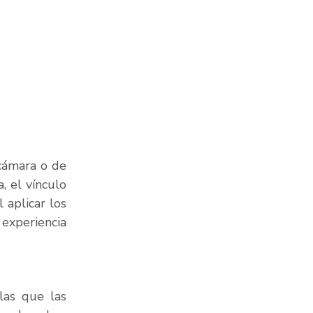
ámara o de 
 el vínculo 
emocional que estableces y cómo logras que tus fans se sientan valorados. Al aplicar los 
experiencia 
as que las 