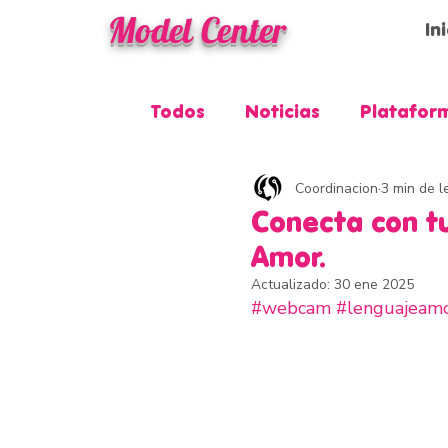
Model Center
In
Todos
Noticias
Platafor
Coordinacion
3 min de l
Conecta con tu
Amor.
Actualizado:
30 ene 2025
#webcam
#lenguajeam