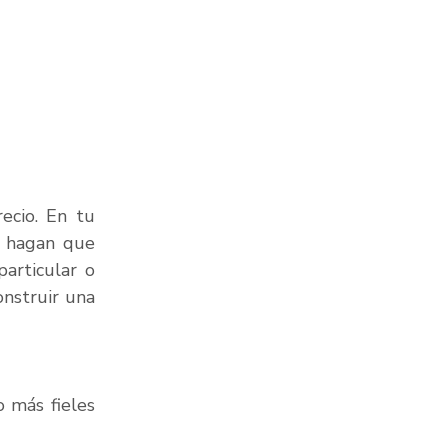
cio. En tu 
e hagan que 
articular o 
nstruir una 
 más fieles 