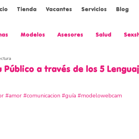
icio
Tienda
Vacantes
Servicios
Blog
mas
Modelos
Asesores
Salud
Sexs
ectura
 Público a través de los 5 Lenguaj
or
#amor
#comunicacion
#guía
#modelowebcam