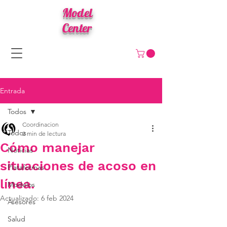
Model
Center
Entrada
Todos
Coordinacion
Todos
2 min de lectura
Cómo manejar
Noticias
situaciones de acoso en
Plataformas
línea.
Modelos
Actualizado:
6 feb 2024
Asesores
Salud