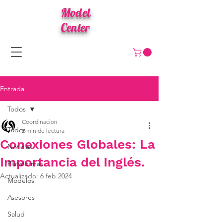
Model
Center
Entrada
Todos
Coordinacion
Todos
2 min de lectura
Conexiones Globales: La
Noticias
Importancia del Inglés.
Plataformas
Actualizado:
6 feb 2024
Modelos
Asesores
Salud