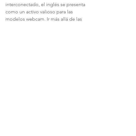
interconectado, el inglés se presenta 
como un activo valioso para las 
modelos webcam. Ir más allá de las 
barreras lingüísticas no solo amplía las 
oportunidades profesionales, sino que 
también enriquece la experiencia 
global de las modelos y sus 
espectadores. La inversión en el 
aprendizaje del inglés puede ser un 
paso significativo hacia el éxito y la 
expansión en el competitivo mundo 
del modelaje webcam. ¡La 
comunicación sin fronteras abre 
puertas a nuevas posibilidades!
Modelos