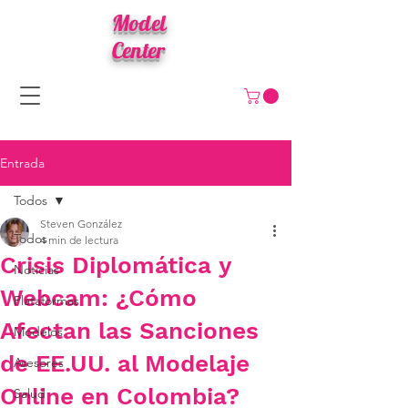
Model
Center
Entrada
Todos
Steven González
Todos
4 min de lectura
Crisis Diplomática y
Noticias
Webcam: ¿Cómo
Plataformas
Afectan las Sanciones
Modelos
de EE.UU. al Modelaje
Asesores
Online en Colombia?
Salud