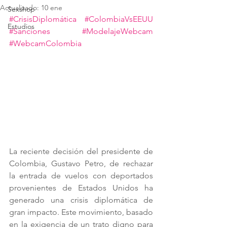
Actualizado:
10 ene
Sexshop
#CrisisDiplomática
#ColombiaVsEEUU
Estudios
#Sanciones
#ModelajeWebcam
#WebcamColombia
La reciente decisión del presidente de 
Colombia, Gustavo Petro, de rechazar 
la entrada de vuelos con deportados 
provenientes de Estados Unidos ha 
generado una crisis diplomática de 
gran impacto. Este movimiento, basado 
en la exigencia de un trato digno para 