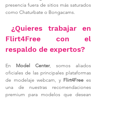
presencia fuera de sitios más saturados 
como Chaturbate o Bongacams.
 ¿Quieres trabajar en 
Flirt4Free con el 
respaldo de expertos?
En 
Model Center
, somos aliados 
oficiales de las principales plataformas 
de modelaje webcam, y 
Flirt4Free
 es 
una de nuestras recomendaciones 
premium para modelos que desean 
llevar su carrera al siguiente nivel.
🎯 
¿Eres modelo independiente?
 Te 
ayudamos a crear tu cuenta, optimizar 
tu perfil y comenzar con las mejores 