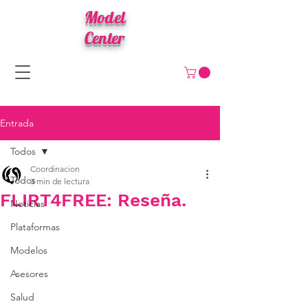
Model
Center
Entrada
Todos
Coordinacion
Todos
3 min de lectura
FLIRT4FREE: Reseña.
Noticias
Plataformas
Modelos
Asesores
Salud