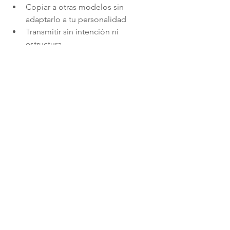
Copiar a otras modelos sin 
adaptarlo a tu personalidad
Transmitir sin intención ni 
estructura
Enfocarse solo en el dinero y no 
en la experiencia
No verse como una profesional
Evitar estos errores puede marcar la 
diferencia entre sobrevivir y crecer.
7. Marca personal y 
reclutamiento: por qué 
las modelos con visión 
llegan más lejos
Las plataformas buscan modelos 
constantes, profesionales y con 