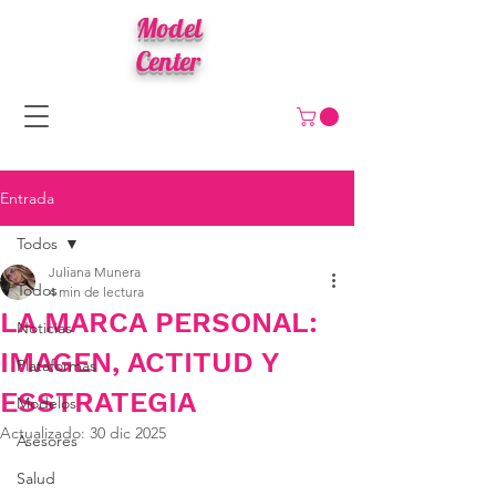
Model
Center
Entrada
Todos
Juliana Munera
Todos
4 min de lectura
LA MARCA PERSONAL:
Noticias
IMAGEN, ACTITUD Y
Plataformas
ESSTRATEGIA
Modelos
Actualizado:
30 dic 2025
Asesores
Salud