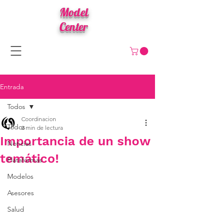
Model
Center
Entrada
Todos
Coordinacion
Todos
2 min de lectura
Importancia de un show
Noticias
temático!
Plataformas
Modelos
Asesores
Salud