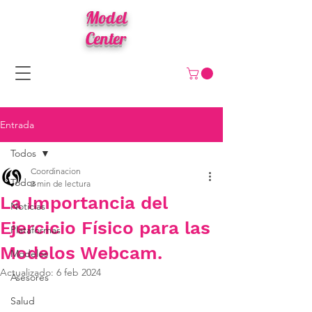
Model
Center
Entrada
Todos
Coordinacion
Todos
2 min de lectura
La Importancia del
Noticias
Ejercicio Físico para las
Plataformas
Modelos Webcam.
Modelos
Actualizado:
6 feb 2024
Asesores
Salud