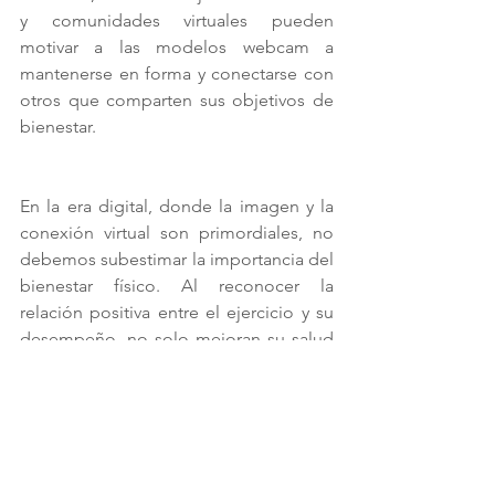
y comunidades virtuales pueden 
motivar a las modelos webcam a 
mantenerse en forma y conectarse con 
otros que comparten sus objetivos de 
bienestar.
En la era digital, donde la imagen y la 
conexión virtual son primordiales, no 
debemos subestimar la importancia del 
bienestar físico. Al reconocer la 
relación positiva entre el ejercicio y su 
desempeño, no solo mejoran su salud 
general sino que también elevan la 
calidad de su trabajo. Un equilibrio 
entre la estética y el bienestar físico 
garantiza una experiencia más 
enriquecedora tanto para las modelos 