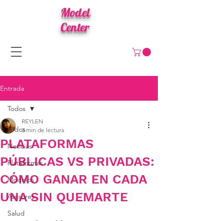
Model
Center
Entrada
Todos
REYLEN
Todos
3 min de lectura
PLATAFORMAS
Noticias
PÚBLICAS VS PRIVADAS:
Plataformas
CÓMO GANAR EN CADA
Modelos
UNA SIN QUEMARTE
Asesores
Salud