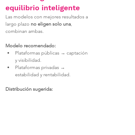
equilibrio inteligente
Las modelos con mejores resultados a 
largo plazo 
no eligen solo una
, 
combinan ambas.
Modelo recomendado:
Plataformas públicas → captación 
y visibilidad.
Plataformas privadas → 
estabilidad y rentabilidad.
Distribución sugerida:
60% del tiempo en privadas.
40% en públicas estratégicamente 
seleccionadas.
5. Indicadores para 