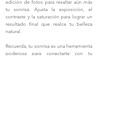
edición de fotos para resaltar aún más 
tu sonrisa. Ajusta la exposición, el 
contraste y la saturación para lograr un 
resultado final que realce tu belleza 
natural.
Recuerda, tu sonrisa es una herramienta 
poderosa para conectarte con tu 
audiencia y transmitir una actitud 
positiva. ¡Practica estos consejos y luce 
una sonrisa radiante en cada sesión 
frente a la cámara! ¡Buena suerte, 
modelos webcam!
Modelos
Ver todo
Entradas relacionadas