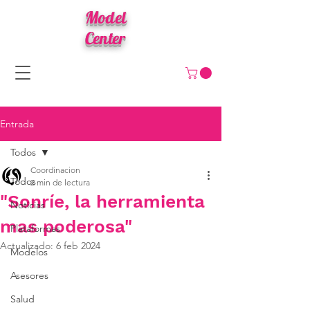
Model
Center
Entrada
Todos
Coordinacion
Todos
2 min de lectura
"Sonríe, la herramienta
Noticias
mas poderosa"
Plataformas
Actualizado:
6 feb 2024
Modelos
Asesores
Salud