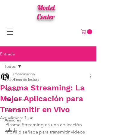
Model
Center
Entrada
Todos
Coordinacion
Todos
4 min de lectura
Plasma Streaming: La
Noticias
Mejor Aplicación para
Plataformas
Transmitir en Vivo
Modelos
Actualizado:
1 jun
Asesores
Plasma Streaming es una aplicación 
Salud
móvil diseñada para transmitir vídeos 