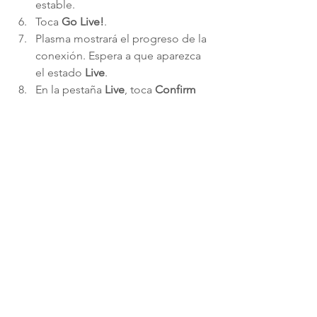
estable.
Toca 
Go Live!
.
Plasma mostrará el progreso de la 
conexión. Espera a que aparezca 
el estado 
Live
.
En la pestaña 
Live
, toca 
Confirm
para iniciar el espectáculo. A 
continuación, se te redirigirá a la 
pestaña 
Browse
, donde aparecerá 
automáticamente el diálogo 
Start 
show
. Confirma una vez más que 
quieres iniciar la transmisión.
¡Ya estás en directo en Stripchat!
Cómo Detener una 
Transmisión
Cuando quieras terminar tu 