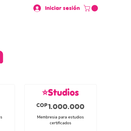
Iniciar sesión
n
⭐Studios
OP
1.000.000C
COP
1.000.000
es
Membresia para estudios
certificados