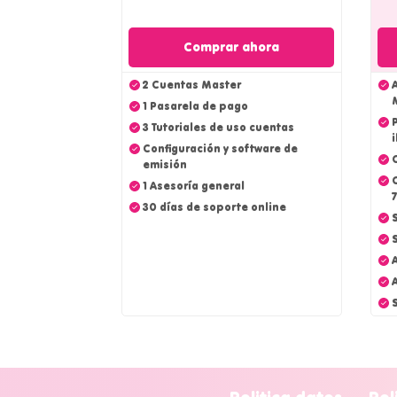
Comprar ahora
2 Cuentas Master
A
1 Pasarela de pago
3 Tutoriales de uso cuentas
i
Configuración y software de
emisión
1 Asesoría general
30 días de soporte online
S