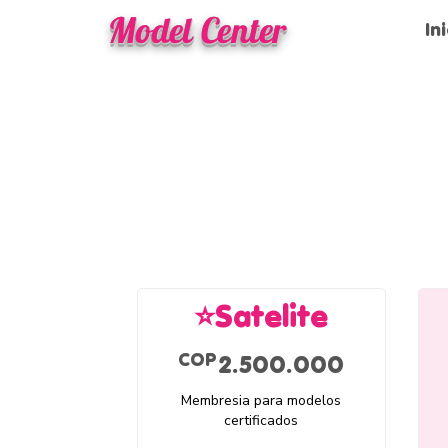
Model Center
In
⭐Satelite
2.500.0
COP
2.500.000
Membresia para modelos
certificados