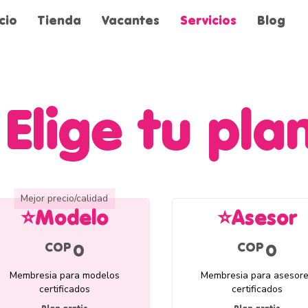
icio
Tienda
Vacantes
Servicios
Blog
Elige tu pla
Mejor precio/calidad
⭐Modelo
⭐Asesor
00COP
0COP
0C
COP
COP
0
0
Membresia para modelos
Membresia para asesor
certificados
certificados