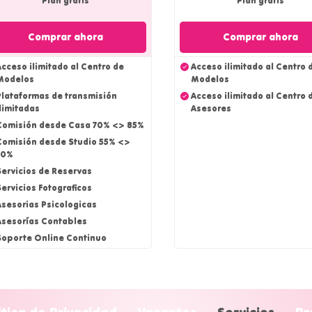
Plan gratis
Plan gratis
Comprar ahora
Comprar ahora
cceso ilimitado al Centro de
Acceso ilimitado al Centro 
Modelos
Modelos
Plataformas de transmisión
Acceso ilimitado al Centro 
limitadas
Asesores
Comisión desde Casa 70% <> 85%
Comisión desde Studio 55% <>
70%
Servicios de Reservas
ervicios Fotograficos
Asesorias Psicologicas
Asesorías Contables
Soporte Online Continuo