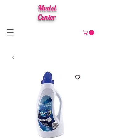
Model
Center