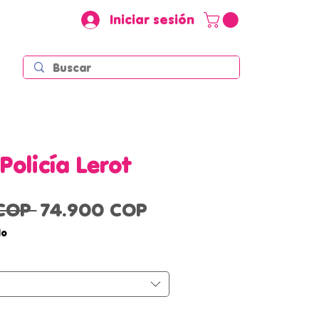
Iniciar sesión
Policía Lerot
Precio
Precio
COP 
74.900 COP
de
do
oferta