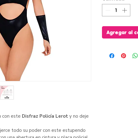
Agregar al c
ón con este
Disfraz Policía Lerot
y no deje
ejerce todo su poder con este estupendo
n una abertura en cintura y placa policial.