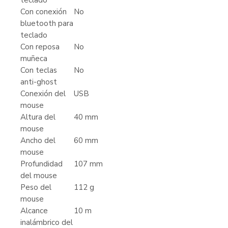
teclado
Con conexión
No
bluetooth para
teclado
Con reposa
No
muñeca
Con teclas
No
anti-ghost
Conexión del
USB
mouse
Altura del
40 mm
mouse
Ancho del
60 mm
mouse
Profundidad
107 mm
del mouse
Peso del
112 g
mouse
Alcance
10 m
inalámbrico del