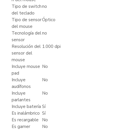
Tipo de switch
no
del teclado
Tipo de sensor
Óptico
del mouse
Tecnología del
no
sensor
Resolución del
1.000 dpi
sensor del
mouse
Incluye mouse
No
pad
Incluye
No
audífonos
Incluye
No
parlantes
Incluye batería
Sí
Es inalámbrico
Sí
Es recargable
No
Es gamer
No