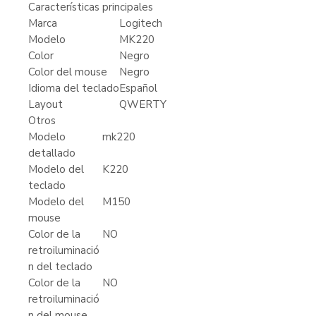
Características principales
Marca
Logitech
Modelo
MK220
Color
Negro
Color del mouse
Negro
Idioma del teclado
Español
Layout
QWERTY
Otros
Modelo
mk220
detallado
Modelo del
K220
teclado
Modelo del
M150
mouse
Color de la
NO
retroiluminació
n del teclado
Color de la
NO
retroiluminació
n del mouse