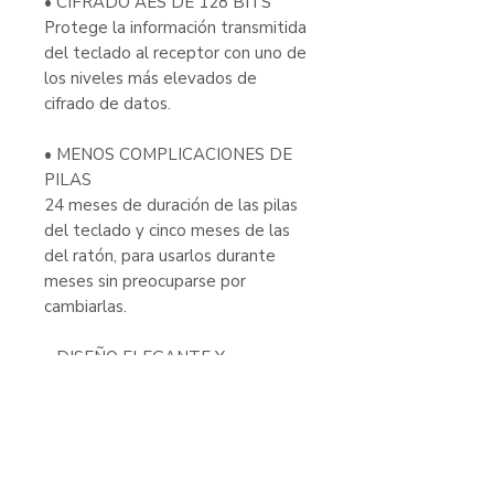
• CIFRADO AES DE 128 BITS
Protege la información transmitida
del teclado al receptor con uno de
los niveles más elevados de
cifrado de datos.
• MENOS COMPLICACIONES DE
PILAS
24 meses de duración de las pilas
del teclado y cinco meses de las
del ratón, para usarlos durante
meses sin preocuparse por
cambiarlas.
• DISEÑO ELEGANTE Y
MINIMALISTA
El diseño minimalista del teclado
no es solo estético, sino que
también hace que sea compacto y
elegante.