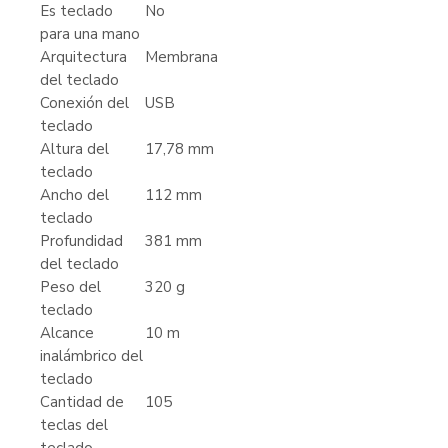
Es teclado
No
para una mano
Arquitectura
Membrana
del teclado
Conexión del
USB
teclado
Altura del
17,78 mm
teclado
Ancho del
112 mm
teclado
Profundidad
381 mm
del teclado
Peso del
320 g
teclado
Alcance
10 m
inalámbrico del
teclado
Cantidad de
105
teclas del