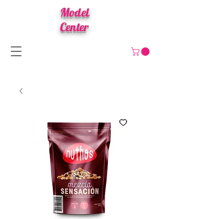
Model
Center