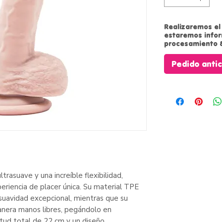
Realizaremos el 
estaremos info
procesamiento 8
Pedido anti
trasuave y una increíble flexibilidad,
eriencia de placer única. Su material TPE
 suavidad excepcional, mientras que su
nera manos libres, pegándolo en
gitud total de 22 cm y un diseño