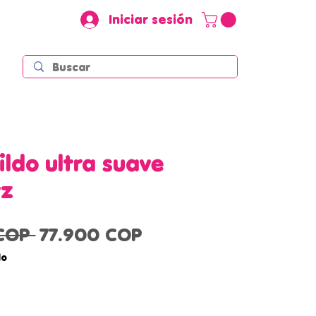
Iniciar sesión
ildo ultra suave
z
Precio
Precio
COP 
77.900 COP
de
do
oferta