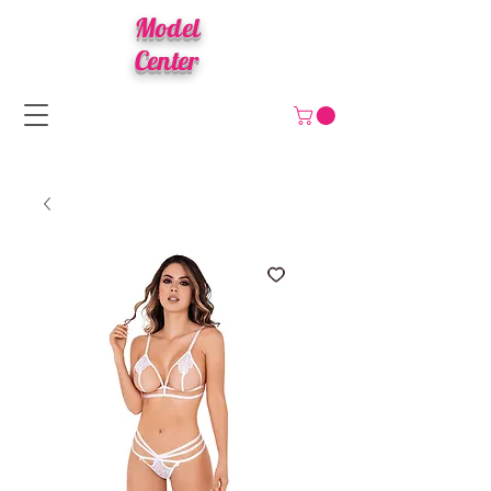
Model
Center