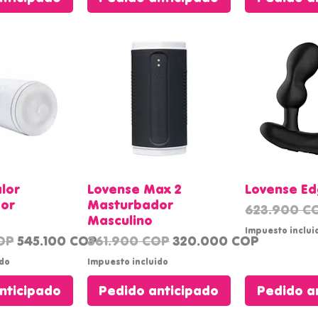
 rápida
Vista rápida
Vista 
lor
Lovense Max 2
Lovense Ed
or
Masturbador
Precio
623.900 C
Masculino
Impuesto inclui
Precio de oferta
Precio
Precio de oferta
OP
545.100 COP
361.900 COP
320.000 COP
ido
Impuesto incluido
nticipado
Pedido anticipado
Pedido a