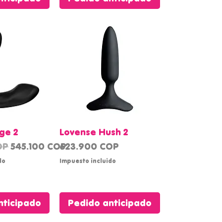
rápida
Vista rápida
ge 2
Lovense Hush 2
Precio de oferta
Precio
OP
545.100 COP
623.900 COP
do
Impuesto incluido
nticipado
Pedido anticipado