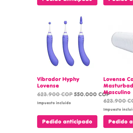
Vista rápida
Vista
Vibrador Hyphy
Lovense Ca
Lovense
Masturbad
Masculino
Precio
Precio de oferta
623.900 COP
550.000 COP
Precio
623.900 C
Impuesto incluido
Impuesto inclu
Pedido anticipado
Pedido a