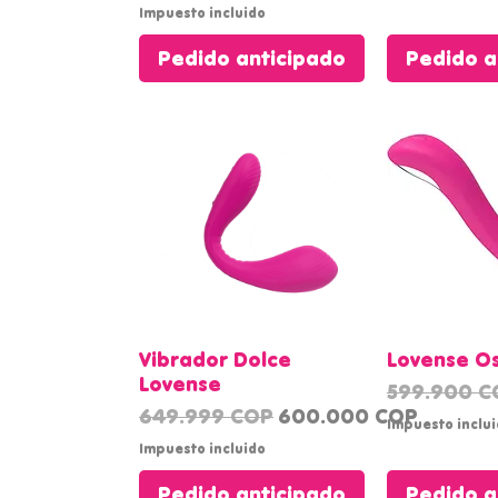
Impuesto incluido
Pedido anticipado
Pedido a
Vista rápida
Vista
Vibrador Dolce
Lovense Os
Lovense
Precio
599.900 C
Precio
Precio de oferta
649.999 COP
600.000 COP
Impuesto inclu
Impuesto incluido
Pedido anticipado
Pedido a