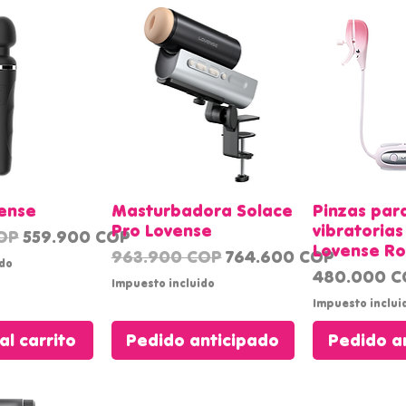
 rápida
Vista rápida
Vista 
ense
Masturbadora Solace
Pinzas par
Pro Lovense
vibratoria
Precio de oferta
OP
559.900 COP
Lovense R
Precio
Precio de oferta
963.900 COP
764.600 COP
ido
Precio
480.000 C
Impuesto incluido
Impuesto inclui
al carrito
Pedido anticipado
Pedido a