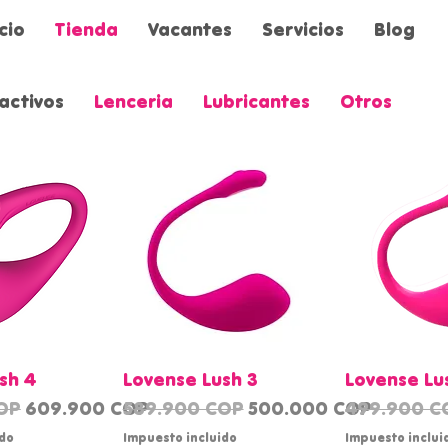
icio
Tienda
Vacantes
Servicios
Blog
activos
Lenceria
Lubricantes
Otros
 rápida
Vista rápida
Vista 
sh 4
Lovense Lush 3
Lovense Lu
Precio de oferta
Precio
Precio de oferta
Precio
OP
609.900 COP
589.900 COP
500.000 COP
499.900 C
ido
Impuesto incluido
Impuesto inclui