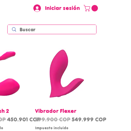
Iniciar sesión
rápida
Vista rápida
sh 2
Vibrador Flexer
Precio de oferta
Precio
Precio de oferta
OP
450.901 COP
599.900 COP
549.999 COP
do
Impuesto incluido