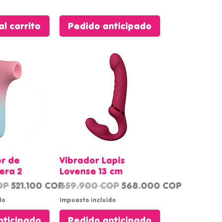
l carrito
Pedido anticipado
rápida
Vista rápida
r de
Vibrador Lapis
nera 2
Lovense 13 cm
Precio de oferta
Precio
Precio de oferta
OP
521.100 COP
659.900 COP
568.000 COP
do
Impuesto incluido
nticipado
Pedido anticipado