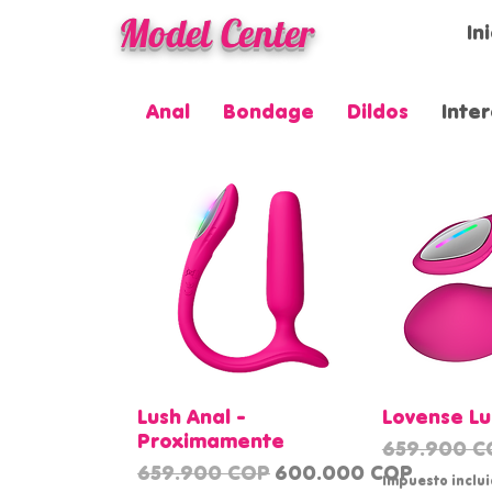
Model Center
In
Anal
Bondage
Dildos
Inter
Vista rápida
Vista
Lush Anal -
Lovense Lu
Proximamente
Precio
659.900 C
Precio
Precio de oferta
659.900 COP
600.000 COP
Impuesto inclu