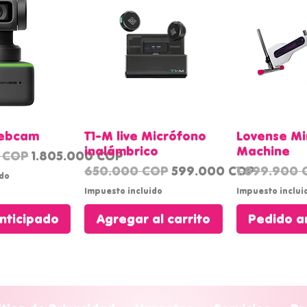
 rápida
Vista rápida
Vista 
Webcam
T1-M live Micrófono
Lovense Mi
inalámbrico
Machine
Precio de oferta
 COP
1.805.000 COP
Precio
Precio de oferta
Precio
650.000 COP
599.000 COP
1.899.900
ido
Impuesto incluido
Impuesto inclui
nticipado
Agregar al carrito
Pedido a