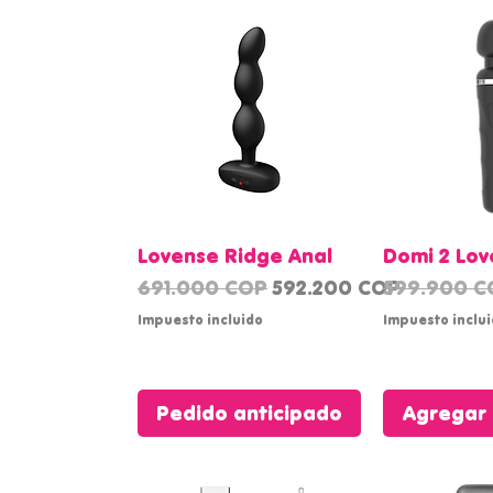
Vista rápida
Vista
Lovense Ridge Anal
Domi 2 Lov
Precio
Precio de oferta
Precio
691.000 COP
592.200 COP
599.900 C
Impuesto incluido
Impuesto inclu
Pedido anticipado
Agregar 