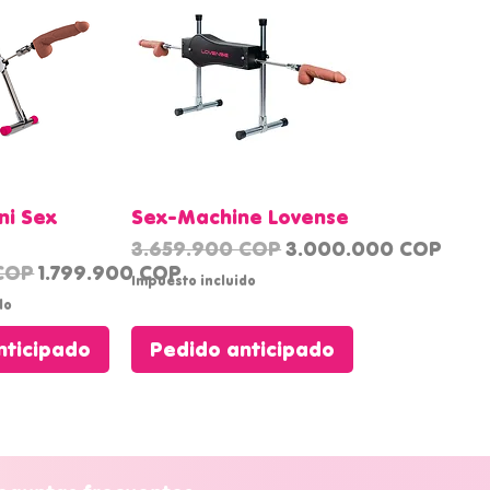
rápida
Vista rápida
ni Sex
Sex-Machine Lovense
Precio
Precio de oferta
3.659.900 COP
3.000.000 COP
Precio de oferta
 COP
1.799.900 COP
Impuesto incluido
do
nticipado
Pedido anticipado