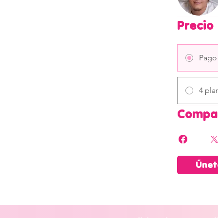
Precio
Pago
4 pla
Compar
Únet