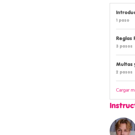
Introdu
.
1 paso
.
3 pasos
Multas 
.
2 pasos
Cargar m
Instruc