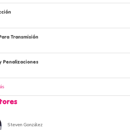
cción
Reglas Para Transmisión
y Penalizaciones
ás
tores
Steven González