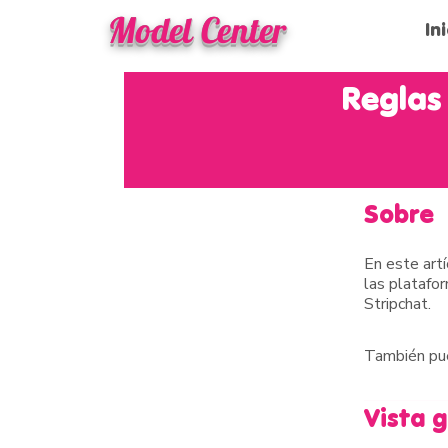
Model Center
In
Reglas
Sobre
En este art
las platafo
Stripchat.
También pue
Vista 