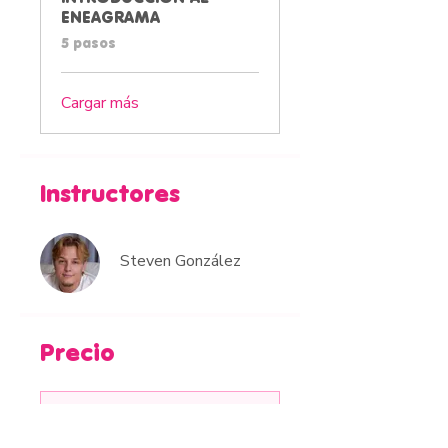
ENEAGRAMA
.
5 pasos
Cargar más
Instructores
Steven González
Precio
Pago único
250.000 COP