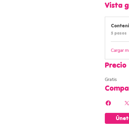
Vista 
Conten
.
5 pasos
Cargar m
Precio
Gratis
Compar
Únet