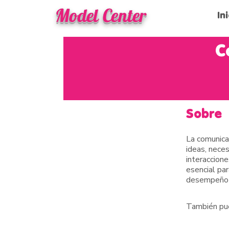
Model Center
In
C
Sobre
La comunicac
ideas, nece
interaccione
esencial par
desempeño 
También pue