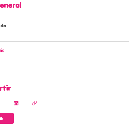
general
ido
ás
tir
e