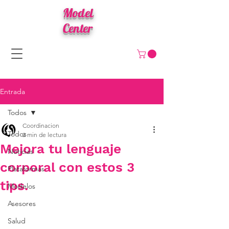
Model
Center
Entrada
Todos
Coordinacion
Todos
2 min de lectura
Mejora tu lenguaje
Noticias
corporal con estos 3
Plataformas
tips.
Modelos
Asesores
Salud