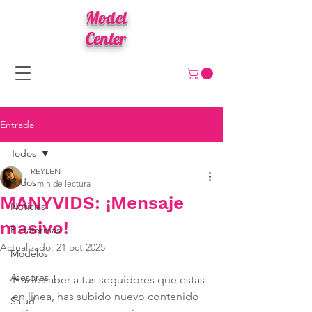
Model
Center
Entrada
Todos
REYLEN
Todos
1 min de lectura
MANYVIDS: ¡Mensaje
Noticias
masivo!
Plataformas
Actualizado:
21 oct 2025
Modelos
Asesores
Hazle saber a tus seguidores que estas 
en linea, has subido nuevo contenido 
Salud