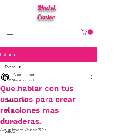
Model
Center
Entrada
Todos
Coordinacion
Todos
2 min de lectura
Que hablar con tus
Noticias
usuarios para crear
Plataformas
relaciones mas
Modelos
duraderas.
Asesores
Actualizado:
25 nov 2023
Salud