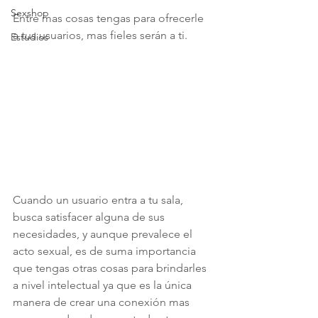
Sexshop
Entre mas cosas tengas para ofrecerle 
a tus usuarios, mas fieles serán a ti.
Estudios
Cuando un usuario entra a tu sala, 
busca satisfacer alguna de sus 
necesidades, y aunque prevalece el 
acto sexual, es de suma importancia 
que tengas otras cosas para brindarles 
a nivel intelectual ya que es la única 
manera de crear una conexión mas 