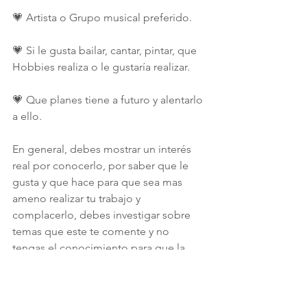
💗 Artista o Grupo musical preferido.
💗 Si le gusta bailar, cantar, pintar, que 
Hobbies realiza o le gustaría realizar.
💗 Que planes tiene a futuro y alentarlo 
a ello.
En general, debes mostrar un interés 
real por conocerlo, por saber que le 
gusta y que hace para que sea mas 
ameno realizar tu trabajo y 
complacerlo, debes investigar sobre 
temas que este te comente y no 
tengas el conocimiento para que la 
charla no se quede en los temas 
básicos que de seguro lo aburrirán. 
Lee sobre las fiestas o celebraciones 