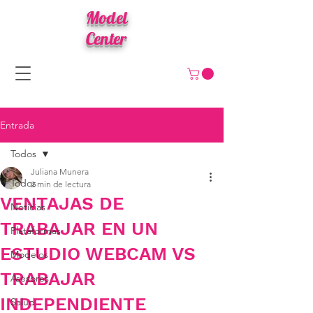
Model
Center
Entrada
Todos
Juliana Munera
Todos
2 min de lectura
VENTAJAS DE
Noticias
TRABAJAR EN UN
Plataformas
ESTUDIO WEBCAM VS
Modelos
TRABAJAR
Asesores
INDEPENDIENTE
Salud