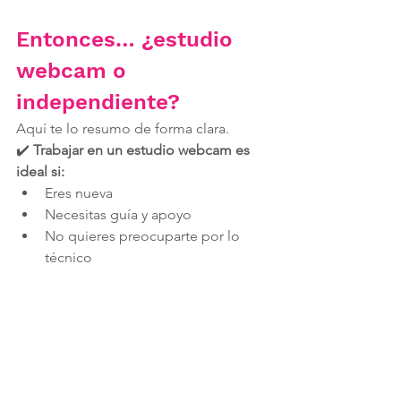
Entonces… ¿estudio 
webcam o 
independiente?
Aquí te lo resumo de forma clara.
✔️ 
Trabajar en un estudio webcam es 
ideal si:
Eres nueva
Necesitas guía y apoyo
No quieres preocuparte por lo 
técnico
Buscas estabilidad y 
acompañamiento
✔️ 
Trabajar independiente es ideal si:
Ya tienes experiencia
Eres disciplinada
Sabes manejar plataformas y 