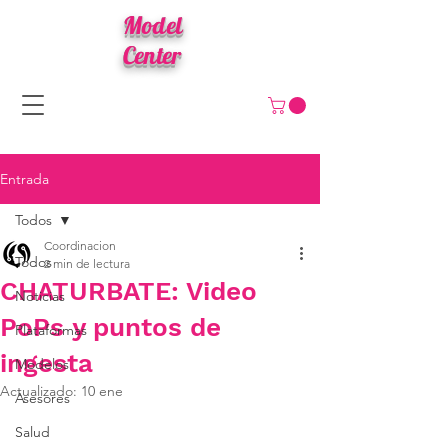
Model
Center
Entrada
Todos
Coordinacion
Todos
2 min de lectura
CHATURBATE: Video
Noticias
PoPs y puntos de
Plataformas
ingesta
Modelos
Actualizado:
10 ene
Asesores
Salud