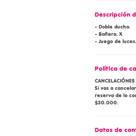
m
i
Descripción d
n
- Doble ducha.
- Bañera. X
Política de c
CANCELACIÓNES
Si vas a cancela
reserva de lo co
Datos de con