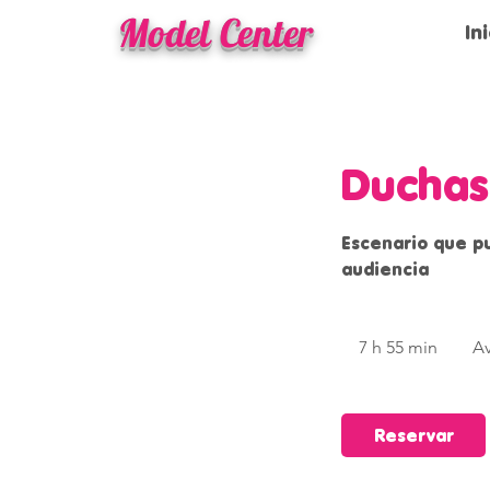
Model Center
In
Duchas
Escenario que pu
audiencia
7 h 55 min
7
Av
h
5
Reservar
5