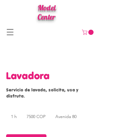
Model
Center
Lavadora
Servicio de lavado, solicita, usa y
disfruta.
7500
pesos
1 h
1
7500 COP
Avenida 80
colombianos