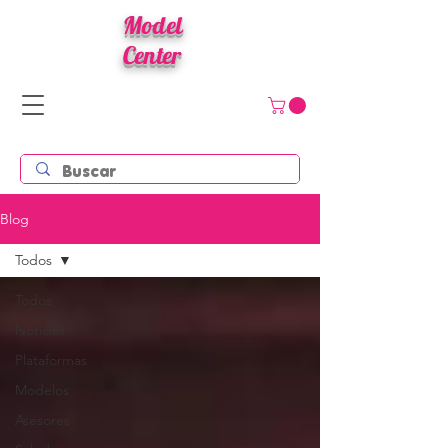
Model
Center
Blog
Todos
Todos
Noticias
Plataformas
Modelos
Asesores