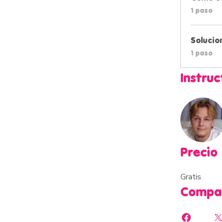
.
1 paso
Solucio
.
1 paso
Instruc
Precio
Gratis
Compar