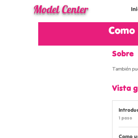
Model Center
In
Como u
Sobre
También pue
Vista 
Introdu
.
1 paso
Como us