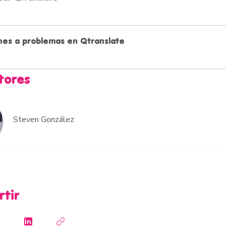
nes a problemas en Qtranslate
tores
Steven González
tir