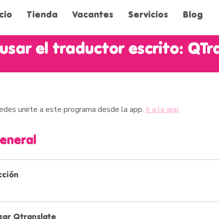
icio
Tienda
Vacantes
Servicios
Blog
sar el traductor escrito: QTr
des unirte a este programa desde la app.
Ir a la app
general
cción
ar Qtranslate