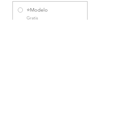
⭐Modelo
Gratis
Compartir
Únete