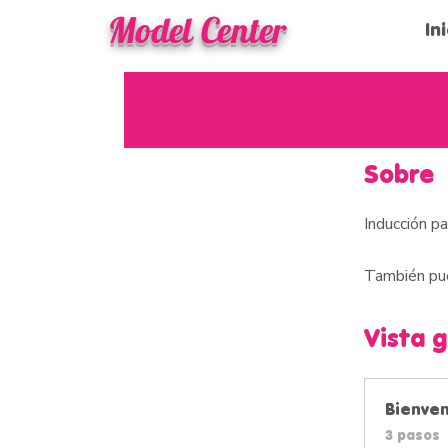
Model Center
In
Sobre
Inducción p
También pue
Vista 
Bienve
.
3 pasos