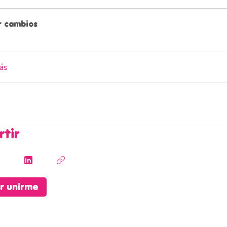
r cambios
ás
tir
ar unirme