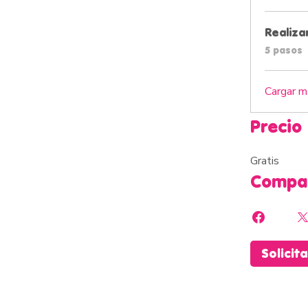
Realiza
.
5 pasos
Cargar m
Precio
Gratis
Compar
Solicit