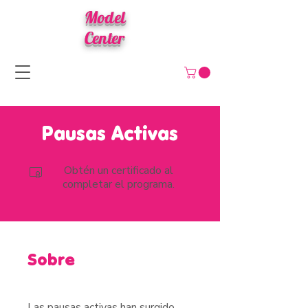
Model
Center
Pausas Activas
Obtén un certificado al
completar el programa.
Sobre
Las pausas activas han surgido