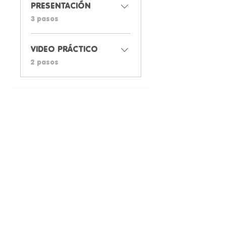
PRESENTACIÓN
.
3 pasos
VIDEO PRÁCTICO
.
2 pasos
Precio
Gratis
Compartir