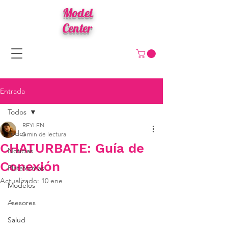
Model
Center
Entrada
Todos
REYLEN
Todos
2 min de lectura
CHATURBATE: Guía de
Noticias
Conexión
Plataformas
Actualizado:
10 ene
Modelos
Asesores
Salud