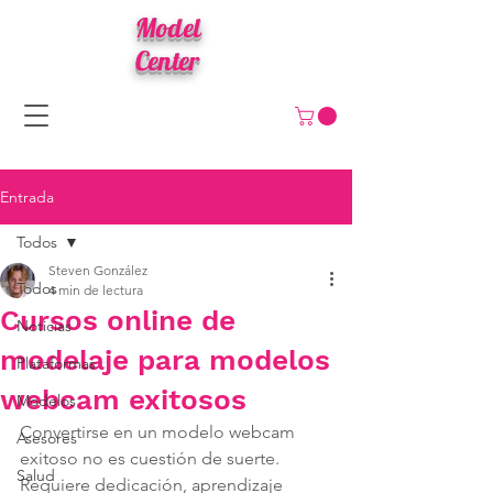
Model
Center
Entrada
Todos
Steven González
Todos
4 min de lectura
Cursos online de
Noticias
modelaje para modelos
Plataformas
webcam exitosos
Modelos
Convertirse en un modelo webcam 
Asesores
exitoso no es cuestión de suerte. 
Salud
Requiere dedicación, aprendizaje 