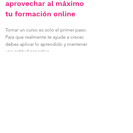
aprovechar al máximo 
tu formación online
Tomar un curso es solo el primer paso. 
Para que realmente te ayude a crecer, 
debes aplicar lo aprendido y mantener 
una actitud proactiva.
Consejos prácticos
Organiza tu tiempo
: Establece 
horarios fijos para estudiar y 
practicar.
Toma notas y repasa
: Anota los 
puntos clave y vuelve a ellos 
cuando lo necesites.
Practica frente a la cámara
: 
Grábate y analiza tu desempeño.