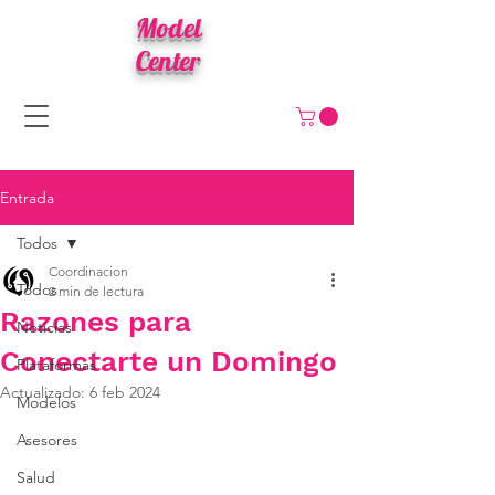
Model
Center
Entrada
Todos
Coordinacion
Todos
2 min de lectura
Razones para
Noticias
Conectarte un Domingo
Plataformas
Actualizado:
6 feb 2024
Modelos
Asesores
Salud