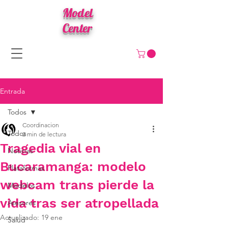
Model
Center
Entrada
Todos
Coordinacion
Todos
2 min de lectura
Tragedia vial en
Noticias
Bucaramanga: modelo
Plataformas
webcam trans pierde la
Modelos
vida tras ser atropellada
Asesores
Actualizado:
19 ene
Salud