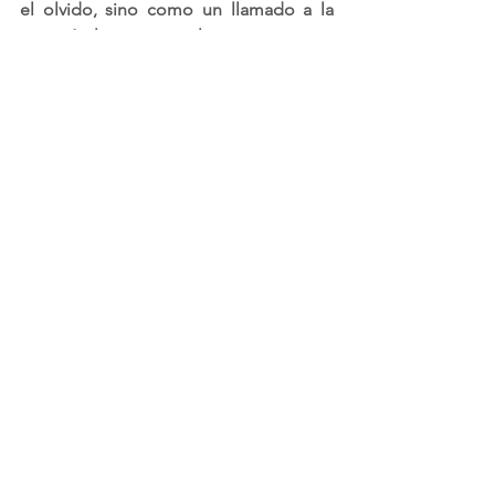
el olvido, sino como un llamado a la 
empatía, la justicia y el reconocimiento 
de cada modelo como ser humano 
pleno, valioso y digno.
Noticias
Ver todo
Entradas relacionadas