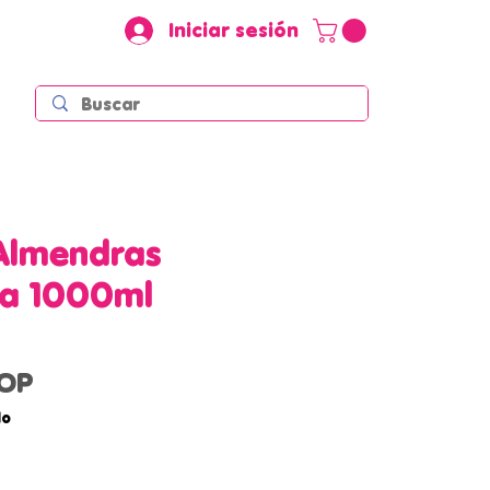
Iniciar sesión
Almendras
ka 1000ml
Precio
COP
do