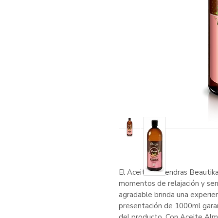
El Aceite Almendras Beautika
momentos de relajación y sen
agradable brinda una experien
presentación de 1000ml garan
del producto. Con Aceite Alm