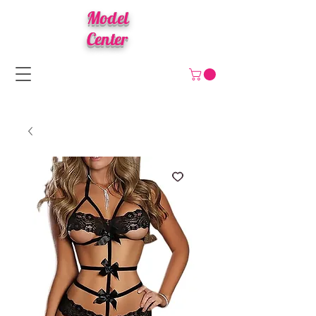
Model
Center