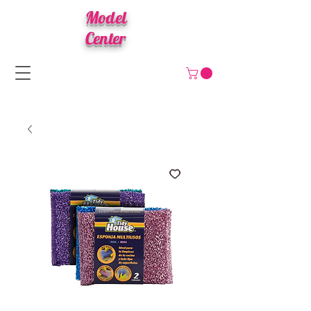
Model
Center