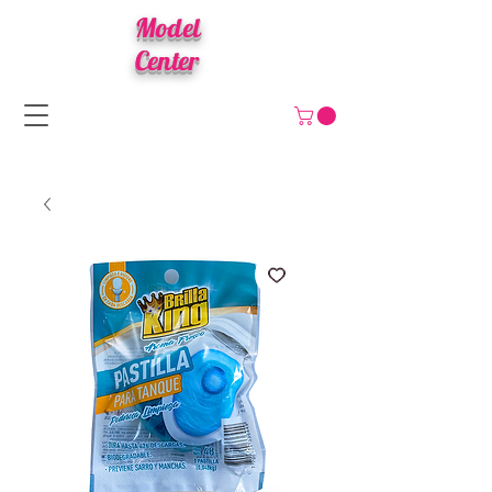
Model
Center