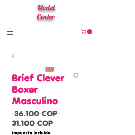
Model
Center
Brief Clever
Boxer
Masculino
Precio
 36.100 COP 
Precio
31.100 COP
de
Impuesto incluido