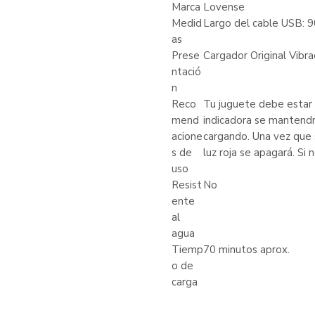
Marca
Lovense
Medid
Largo del cable USB: 
as
Prese
Cargador Original Vibr
ntació
n
Reco
Tu juguete debe estar 
mend
indicadora se mantend
acione
cargando. Una vez que 
s de
luz roja se apagará. Si
uso
Resist
No
ente
al
agua
Tiemp
70 minutos aprox.
o de
carga