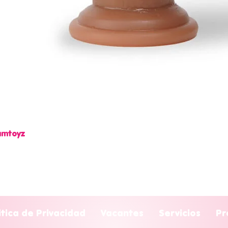
Camtoyz
Vista rápida
itica de Privacidad
Vacantes
Servicios
Pr