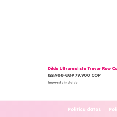
Dildo Ultrarealista Trevor Raw 
Precio
Precio de oferta
122.900 COP
79.900 COP
Impuesto incluido
Politica datos
Pol