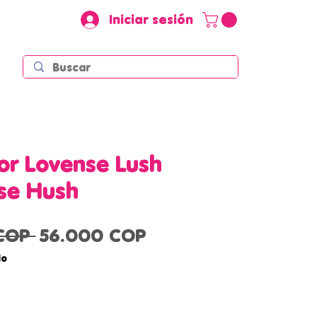
Iniciar sesión
r Lovense Lush
se Hush
Precio
Precio
COP 
56.000 COP
de
do
oferta