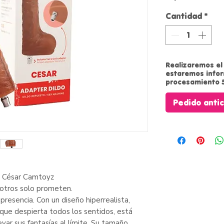
Cantidad
*
Realizaremos el 
estaremos info
procesamiento 5
Pedido anti
r César Camtoyz
 otros solo prometen.
presencia. Con un diseño hiperrealista,
que despierta todos los sentidos, está
var sus fantasías al límite. Su tamaño,