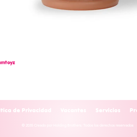
Camtoyz
Vista rápida
itica de Privacidad
Vacantes
Servicios
Pr
© 2035 Creado por Holding Brothers. Todos los derechos reservados