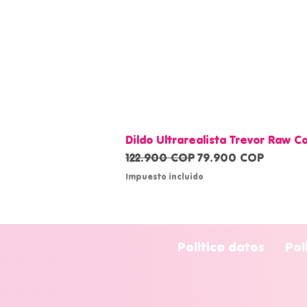
Dildo Ultrarealista Trevor Raw 
Precio
Precio de oferta
122.900 COP
79.900 COP
Impuesto incluido
Politica datos
Pol