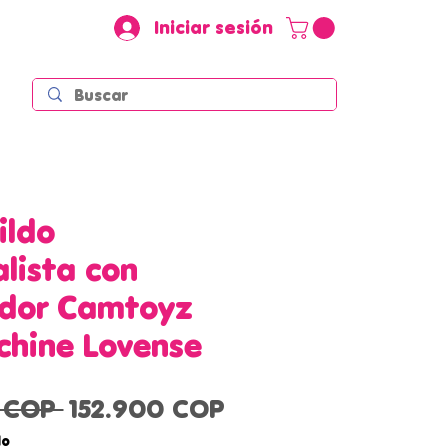
Iniciar sesión
ildo
alista con
dor Camtoyz
chine Lovense
Precio
Precio
 COP 
152.900 COP
de
do