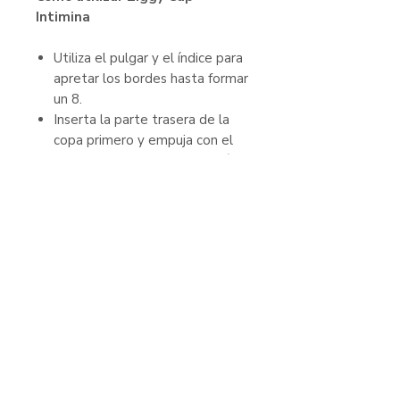
Intimina
Utiliza el pulgar y el índice para
apretar los bordes hasta formar
un 8.
Inserta la parte trasera de la
copa primero y empuja con el
dedo hasta que quede detrás
del cuello uterino. Coloca el
borde delantero detrás de tu
hueso pélvico.
Llévala puesta hasta 12 horas y
vacíala 1-2 veces a lo largo del
día, según sea necesario.