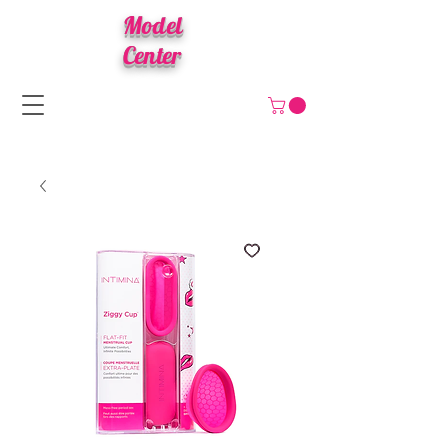
Model
Center