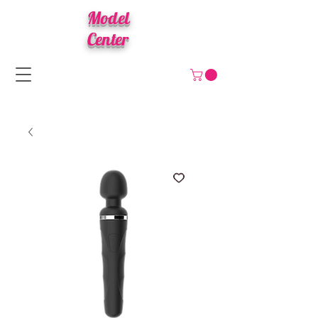
Model
Center