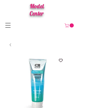
Model
Center