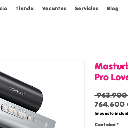
icio
Tienda
Vacantes
Servicios
Blog
Mastur
Pro Lov
 963.900
764.600
Impuesto inclui
Cantidad
*