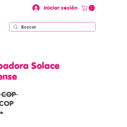
Iniciar sesión
badora Solace
ense
Precio
 COP 
Precio
 COP
de
do
oferta