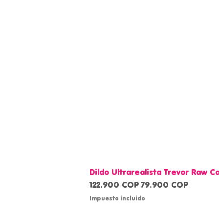
Dildo Ultrarealista Trevor Raw 
Precio
Precio de oferta
122.900 COP
79.900 COP
Impuesto incluido