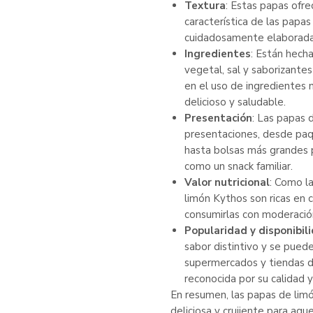
Textura
: Estas papas ofre
característica de las papas 
cuidadosamente elaboradas
Ingredientes
: Están hecha
vegetal, sal y saborizante
en el uso de ingredientes 
delicioso y saludable.
Presentación
: Las papas 
presentaciones, desde paqu
hasta bolsas más grandes 
como un snack familiar.
Valor nutricional
: Como la
limón Kythos son ricas en 
consumirlas con moderació
Popularidad y disponibil
sabor distintivo y se pued
supermercados y tiendas d
reconocida por su calidad 
En resumen, las papas de lim
deliciosa y crujiente para aqu