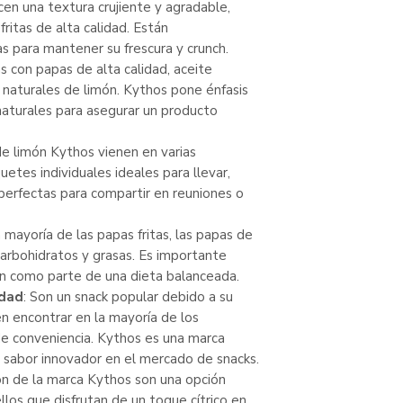
cen una textura crujiente y agradable,
fritas de alta calidad. Están
 para mantener su frescura y crunch.
s con papas de alta calidad, aceite
s naturales de limón. Kythos pone énfasis
naturales para asegurar un producto
de limón Kythos vienen en varias
etes individuales ideales para llevar,
perfectas para compartir en reuniones o
 mayoría de las papas fritas, las papas de
carbohidratos y grasas. Es importante
n como parte de una dieta balanceada.
idad
: Son un snack popular debido a su
en encontrar en la mayoría de los
e conveniencia. Kythos es una marca
y sabor innovador en el mercado de snacks.
ón de la marca Kythos son una opción
ellos que disfrutan de un toque cítrico en